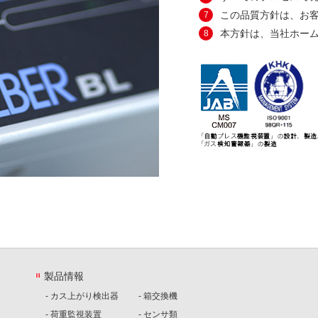
この品質方針は、お
7
本方針は、当社ホー
8
製品情報
- カス上がり検出器
- 箱交換機
- 荷重監視装置
- センサ類