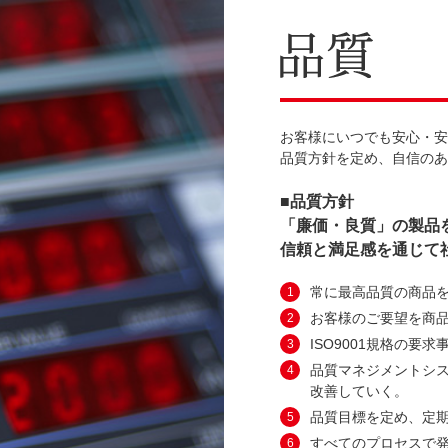
お客様にいつでも安心・
品質方針を定め、自信の
■品質方針
「廉価・良質」の製品
信頼と満足感を通じて
常に最高品質の商品
1
お客様のご要望を商
2
ISO9001規格の要
3
品質マネジメントシ
4
改善していく。
品質目標を定め、定
5
すべてのプロセスで
6