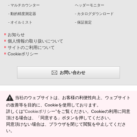
- マルチカウンター
ヘッダーモニター
- 動的精度測定器
- カタログダウンロード
- オイルミスト
- 保証規定
お知らせ
個人情報の取り扱いについて
サイトのご利用について
Cookieポリシー
お問い合わせ
当社のウェブサイトは、お客様の利便性向上、ウェブサイト
の改善等を目的に、Cookieを使用しております。
〒633-0054 奈良県桜井市阿部49−1
詳しくは”
Cookieポリシー
”をご覧ください。Cookieの利用に同意
TEL 0744-43-0051 ／ FAX 0744-43-0056
頂ける場合は、「同意する」ボタンを押してください。
製品に関するお問い合わせ
同意頂けない場合は、ブラウザを閉じて閲覧を中止してくださ
TEL 0744-43-0016 ／ FAX 0744-43-0054
い。