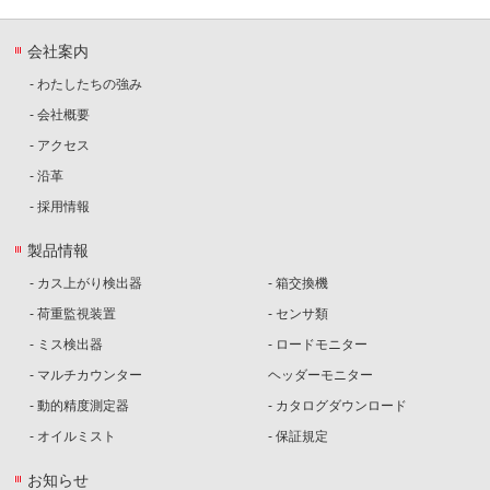
会社案内
- わたしたちの強み
- 会社概要
- アクセス
- 沿革
- 採用情報
製品情報
- カス上がり検出器
- 箱交換機
- 荷重監視装置
- センサ類
- ミス検出器
- ロードモニター
- マルチカウンター
ヘッダーモニター
- 動的精度測定器
- カタログダウンロード
- オイルミスト
- 保証規定
お知らせ