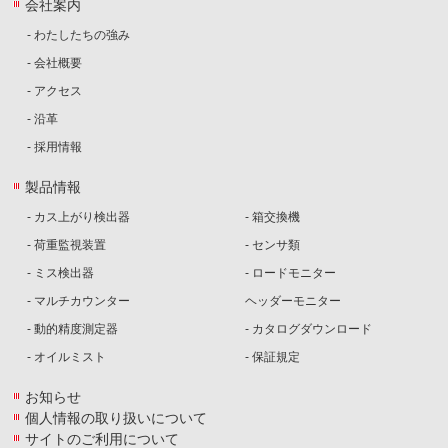
会社案内
- わたしたちの強み
- 会社概要
- アクセス
- 沿革
- 採用情報
製品情報
- カス上がり検出器
- 箱交換機
- 荷重監視装置
- センサ類
- ミス検出器
- ロードモニター
- マルチカウンター
ヘッダーモニター
- 動的精度測定器
- カタログダウンロード
- オイルミスト
- 保証規定
お知らせ
個人情報の取り扱いについて
サイトのご利用について